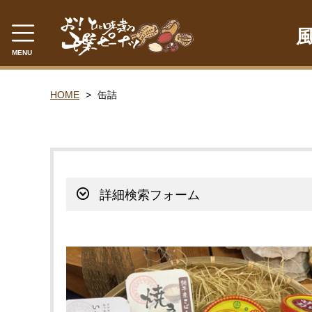
MENU
CATEGORY
HOME
缶詰
千葉県産落花生
ゆで落花生
落花糖
詳細検索フォーム
落花糖（小袋）
豆菓子
贈答品
ピーナツみそ