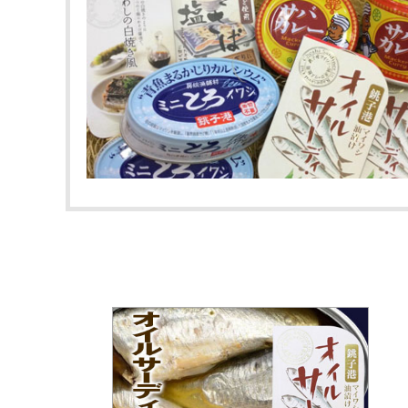
落花生最中
ピーナツクリーミー
煎餅／クッキー
梨・枇杷のお菓子
漬物
ごはんのおとも・おつまみ
缶詰
チーバくん
ネコポス対応商品
贈答用紙袋・ビニール袋