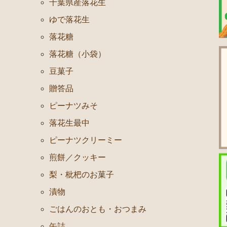
千葉県産落花生
ゆで落花生
落花糖
落花糖（小袋）
豆菓子
贈答品
ピーナツみそ
落花生最中
ピーナツクリーミー
煎餅／クッキー
梨・枇杷のお菓子
漬物
ごはんのおとも・おつまみ
缶詰